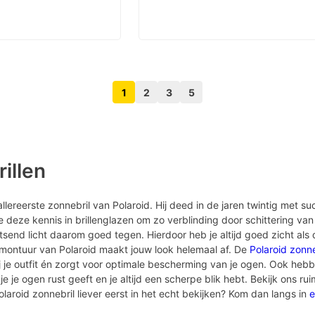
1
2
3
5
Volgende pagina knop
Vorige pagina knop
illen
lereerste zonnebril van Polaroid. Hij deed in de jaren twintig met s
kte deze kennis in brillenglazen om zo verblinding door schittering v
tsend licht daarom goed tegen. Hierdoor heb je altijd goed zicht al
montuur van Polaroid maakt jouw look helemaal af. De
Polaroid zonn
ij je outfit én zorgt voor optimale bescherming van je ogen. Ook hebb
 je ogen rust geeft en je altijd een scherpe blik hebt. Bekijk ons ru
 Polaroid zonnebril liever eerst in het echt bekijken? Kom dan langs in
e