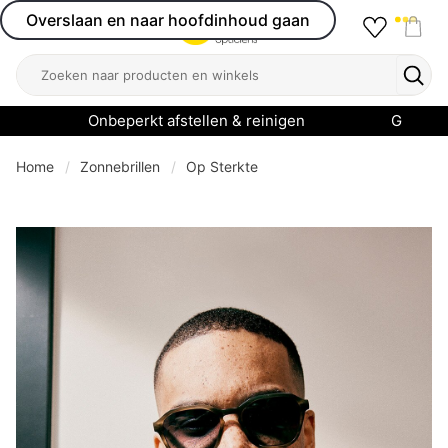
Overslaan en naar hoofdinhoud gaan
Favourit
Open menu
Shop
Zoeken
Zoek
Onbeperkt afstellen & reinigen
Garanti
Home
Zonnebrillen
Op Sterkte