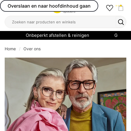
Overslaan en naar hoofdinhoud gaan
Favourit
Open menu
Shop
Zoeken
Zoek
Onbeperkt afstellen & reinigen
Garanti
Home
Over ons