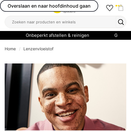
Overslaan en naar hoofdinhoud gaan
Favourit
Open menu
Shop
Zoeken
Zoek
Onbeperkt afstellen & reinigen
Garanti
Home
Lenzenvloeistof
se menu