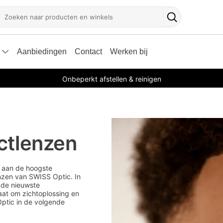
oeken
Zoekknop
Aanbiedingen
Contact
Werken bij
Onbeperkt afstellen & reinigen
ctlenzen
n aan de hoogste
zen van SWISS Optic. In
 de nieuwste
aat om zichtoplossing en
Optic in de volgende