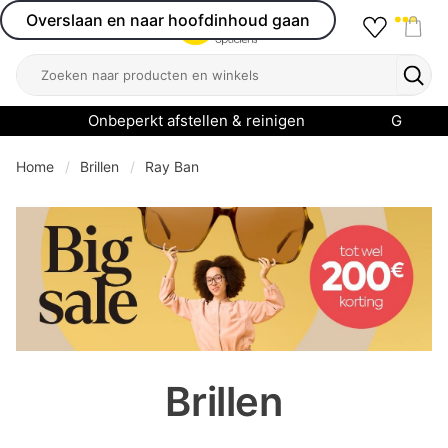
Overslaan en naar hoofdinhoud gaan
Favourit
Open menu
Shop
Zoeken
Zoek
Onbeperkt afstellen & reinigen
Garanti
Home
Brillen
Ray Ban
se menu
Brillen