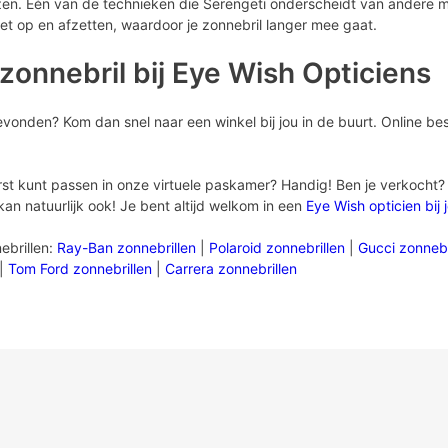
en. Één van de technieken die Serengeti onderscheidt van andere mer
 het op en afzetten, waardoor je zonnebril langer mee gaat.
zonnebril bij Eye Wish Opticiens
evonden? Kom dan snel naar een winkel bij jou in de buurt. Online bes
rst kunt passen in onze virtuele paskamer? Handig! Ben je verkocht? W
kan natuurlijk ook! Je bent altijd welkom in een
Eye Wish opticien bij 
ebrillen:
Ray-Ban zonnebrillen
|
Polaroid zonnebrillen
|
Gucci zonnebr
|
Tom Ford zonnebrillen
|
Carrera zonnebrillen