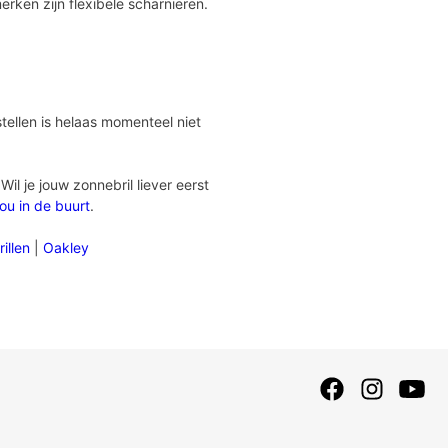
ken zijn flexibele scharnieren.
tellen is helaas momenteel niet
il je jouw zonnebril liever eerst
jou in de buurt
.
illen
|
Oakley