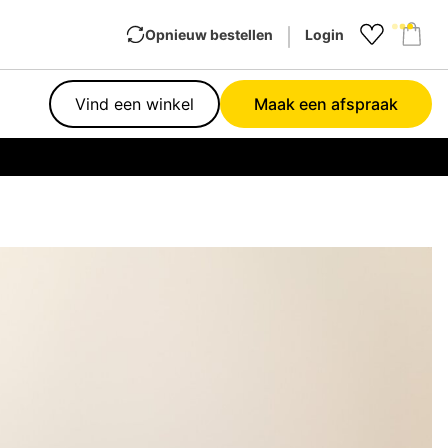
Opnieuw bestellen
Login
Favourit
Sho
Vind een winkel
Maak een afspraak
Garan