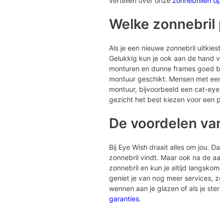
vertellen over onze
zonnebrillen o
Welke zonnebril p
Als je een nieuwe zonnebril uitkiest 
Gelukkig kun je ook aan de hand va
monturen en dunne frames goed bij 
montuur geschikt. Mensen met een 
montuur, bijvoorbeeld een cat-eye
gezicht het best kiezen voor een p
De voordelen va
Bij Eye Wish draait alles om jou. 
zonnebril vindt. Maar ook na de aan
zonnebril en kun je altijd langsko
geniet je van nog meer services, 
wennen aan je glazen of als je st
garanties
.