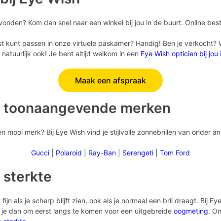
vonden? Kom dan snel naar een winkel bij jou in de buurt. Online best
st kunt passen in onze virtuele paskamer? Handig! Ben je verkocht? Wil
natuurlijk ook! Je bent altijd welkom in een
Eye Wish opticien bij jou
Maak een afspraak
n toonaangevende merken
 mooi merk? Bij Eye Wish vind je stijlvolle zonnebrillen van onder a
Gucci
|
Polaroid
|
Ray-Ban
|
Serengeti
|
Tom Ford
 sterkte
fijn als je scherp blijft zien, ook als je normaal een bril draagt. Bij 
n je dan om eerst langs te komen voor een uitgebreide
oogmeting
. On