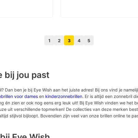
1
2
3
4
5
Volgende pagina knop
Vorige pagina knop
 bij jou past
 Dan ben je bij Eye Wish aan het juiste adres! Bij ons vind je nameli
brillen voor dames
en
kinderzonnebrillen
. Er is altijd een zonnebril d
én zien er ook nog eens erg leuk uit! Bij Eye Wish vinden we het bel
euze uit verschillende topmerken! De collecties van deze merken bes
tijd stijlvol bijloopt. Bovendien zijn veel van onze brillen online te pa
bij Eye Wish