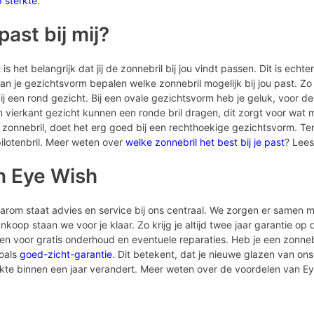
p sterkte
.
ast bij mij?
is het belangrijk dat jij de zonnebril bij jou vindt passen. Dit is echte
n je gezichtsvorm bepalen welke zonnebril mogelijk bij jou past. Zo
een rond gezicht. Bij een ovale gezichtsvorm heb je geluk, voor dez
vierkant gezicht kunnen een ronde bril dragen, dit zorgt voor wat 
 zonnebril, doet het erg goed bij een rechthoekige gezichtsvorm. Ten
ilotenbril. Meer weten over
welke zonnebril het best bij je past
? Lees
n Eye Wish
Daarom staat advies en service bij ons centraal. We zorgen er samen m
koop staan we voor je klaar. Zo krijg je altijd twee jaar garantie op
men voor gratis onderhoud en eventuele reparaties. Heb je een zonne
zoals
goed-zicht-garantie
. Dit betekent, dat je nieuwe glazen van ons 
erkte binnen een jaar verandert. Meer weten over de voordelen van E