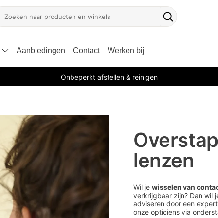
oeken
Zoekknop
Aanbiedingen
Contact
Werken bij
Onbeperkt afstellen & reinigen
Overstap
lenzen
Wil je
wisselen van conta
verkrijgbaar zijn? Dan wil j
adviseren door een exper
onze opticiens via onders