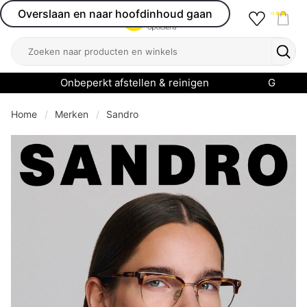
Overslaan en naar hoofdinhoud gaan
Favourit
Open menu
Shop
Zoeken
Zoek
Onbeperkt afstellen & reinigen
Garanti
Home
Merken
Sandro