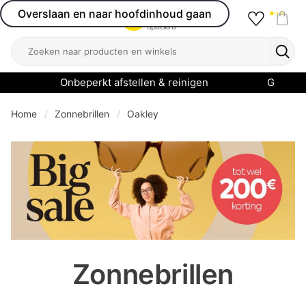
Overslaan en naar hoofdinhoud gaan
Favourit
Open menu
Shop
Zoeken
Zoek
Onbeperkt afstellen & reinigen
Garanti
Home
Zonnebrillen
Oakley
se menu
Zonnebrillen