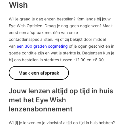
Wish
- Ideaal voor mensen met allergieën
- Verkrijgbaar multifocaal en torisch
Wil je graag je daglenzen bestellen? Kom langs bij jouw
Maandlenzen
Eye Wish Opticien. Draag je nog geen daglenzen? Maak
- Goedkoper dan week- of daglenzen
eerst een afspraak met één van onze
- Slechts 12 keer per jaar vervangen
contactlensspecialisten. Hij of zij bekijkt door middel
- Ideaal voor mensen die vaak lenzen dragen
van
een 360 graden oogmeting
of je ogen geschikt en in
- Verkrijgbaar multifocaal en torisch
goede conditie zijn en wat je sterkte is. Daglenzen kun je
Wist je dat we bij Eye Wish ook
weeklenzen
verkopen?
bij ons bestellen in sterktes tussen -12,00 en +8,00.
Maak een afspraak
Jouw lenzen altijd op tijd in huis
met het Eye Wish
lenzenabonnement
Wil jij je lenzen en je vloeistof altijd op tijd in huis hebben?