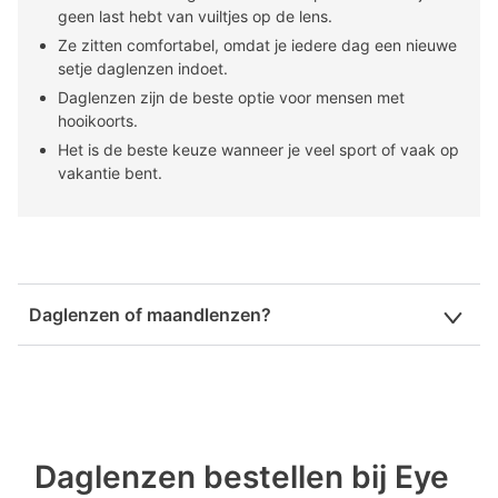
geen last hebt van vuiltjes op de lens.
Ze zitten comfortabel, omdat je iedere dag een nieuwe
setje daglenzen indoet.
Daglenzen zijn de beste optie voor mensen met
hooikoorts.
Het is de beste keuze wanneer je veel sport of vaak op
vakantie bent.
Daglenzen of maandlenzen?
Twijfel je tussen daglenzen en
maandlenzen
? We zetten de
belangrijkste voordelen naast elkaar:
Daglenzen
- Dagelijks schone lenzen
Daglenzen bestellen bij Eye
- Geen onderhoud
- Hygienisch