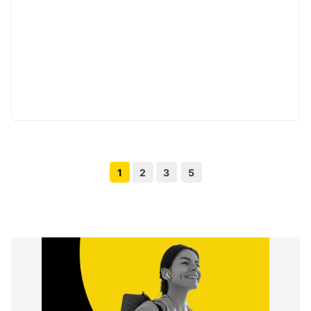
1
2
3
5
Volgende pagina knop
Vorige pagina knop