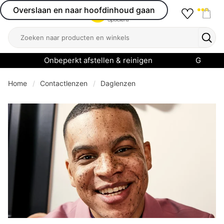
Overslaan en naar hoofdinhoud gaan
Favourit
Open menu
Shop
Zoeken
Zoek
Onbeperkt afstellen & reinigen
Garanti
Home
Contactlenzen
Daglenzen
se menu