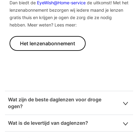
Dan biedt de
EyeWish@Home-service
de uitkomst! Met het
lenzenabonnement bezorgen wij iedere maand je lenzen
gratis thuis en krijgen je ogen de zorg die ze nodig
hebben. Meer weten? Lees meer:
Het lenzenabonnement
Wat zijn de beste daglenzen voor droge
ogen?
Om erachter te komen wat de beste daglenzen voor jouw
Wat is de levertijd van daglenzen?
droge ogen zijn, kun je het beste een afspraak maken bij
een Eye Wish winkel bij jou in de buurt. Onze specialist
Op werkdagen voor
15:00
wordt uw order dezelfde dag