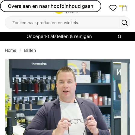
Overslaan en naar hoofdinhoud gaan
Favourit
Open menu
Shop
Zoeken
Zoek
Onbeperkt afstellen & reinigen
Garanti
Home
Brillen