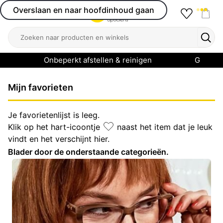
Overslaan en naar hoofdinhoud gaan
Favourit
Open menu
Shop
Zoeken
Zoek
Onbeperkt afstellen & reinigen
Garanti
Mijn favorieten
Je favorietenlijst is leeg.
Klik op het hart-icoontje
naast het item dat je leuk
vindt en het verschijnt hier.
Blader door de onderstaande categorieën.