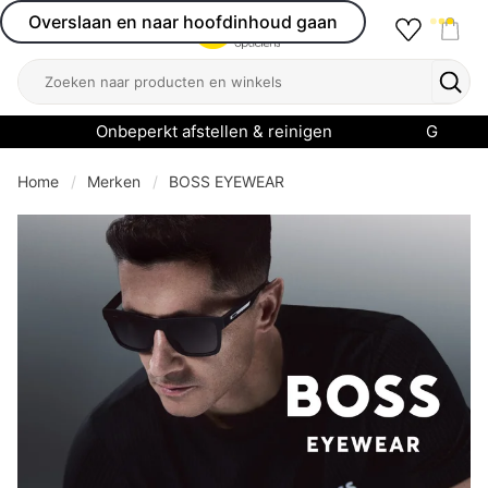
Overslaan en naar hoofdinhoud gaan
Favourit
Open menu
Shop
Zoeken
Zoek
Onbeperkt afstellen & reinigen
Garanti
Home
Merken
BOSS EYEWEAR