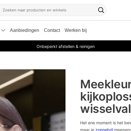
oeken
Zoekknop
Aanbiedingen
Contact
Werken bij
Onbeperkt afstellen & reinigen
Meekleur
kijkoplos
wisselval
Het ene moment is het bew
maar je
zonnebril
meegenom