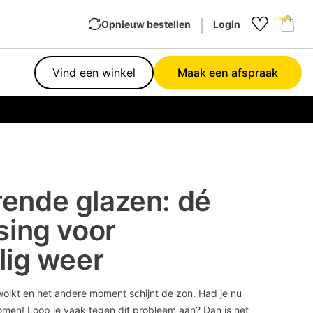
Opnieuw bestellen
Login
Favourit
Sho
Vind een winkel
Maak een afspraak
Garan
ende glazen: dé
sing voor
lig weer
olkt en het andere moment schijnt de zon. Had je nu
en! Loop je vaak tegen dit probleem aan? Dan is het