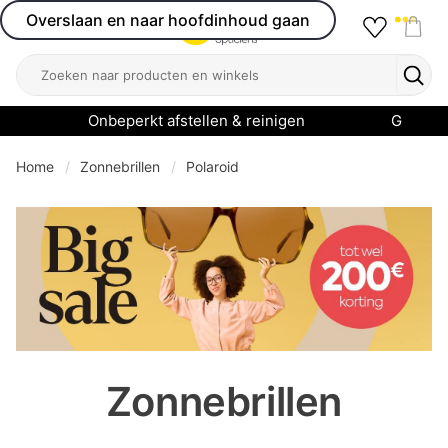
Overslaan en naar hoofdinhoud gaan
Favourit
Open menu
Shop
Zoeken
Zoek
Onbeperkt afstellen & reinigen
Garanti
Home
Zonnebrillen
Polaroid
se menu
Zonnebrillen