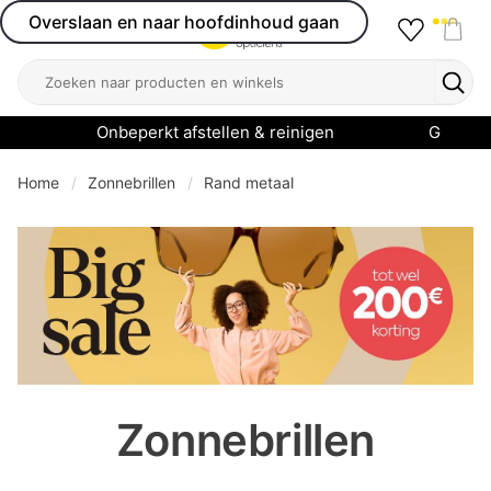
Overslaan en naar hoofdinhoud gaan
Favourit
Open menu
Shop
Zoeken
Zoek
Onbeperkt afstellen & reinigen
Garanti
Home
Zonnebrillen
Rand metaal
se menu
Zonnebrillen