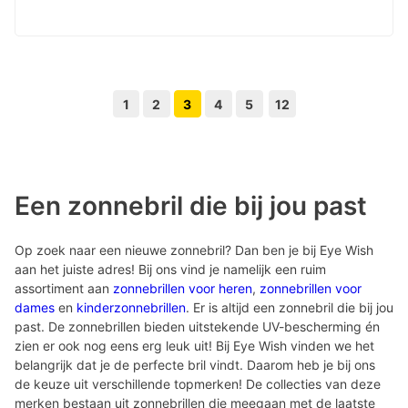
1
2
3
4
5
12
Volgende pagina knop
Vorige pagina knop
Een zonnebril die bij jou past
Op zoek naar een nieuwe zonnebril? Dan ben je bij Eye Wish
aan het juiste adres! Bij ons vind je namelijk een ruim
assortiment aan
zonnebrillen voor heren
,
zonnebrillen voor
dames
en
kinderzonnebrillen
. Er is altijd een zonnebril die bij jou
past. De zonnebrillen bieden uitstekende UV-bescherming én
zien er ook nog eens erg leuk uit! Bij Eye Wish vinden we het
belangrijk dat je de perfecte bril vindt. Daarom heb je bij ons
de keuze uit verschillende topmerken! De collecties van deze
merken bestaan uit zonnebrillen die meegaan met de laatste