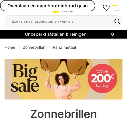
Overslaan en naar hoofdinhoud gaan
Favourit
Open menu
Shop
Zoeken
Zoek
Onbeperkt afstellen & reinigen
Garanti
Home
Zonnebrillen
Rand metaal
se menu
Zonnebrillen