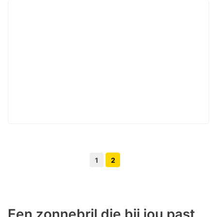
1
2
Volgende pagina knop
Vorige pagina knop
Een zonnebril die bij jou past