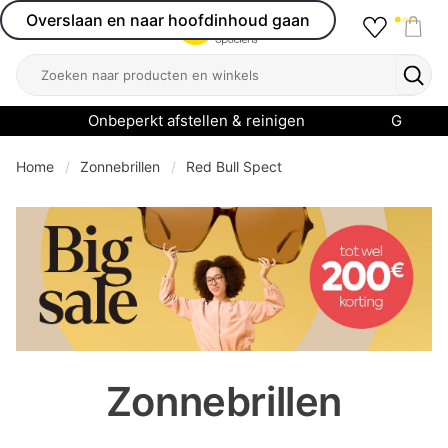
Overslaan en naar hoofdinhoud gaan
Favourit
Open menu
Shop
Zoeken
Zoek
Onbeperkt afstellen & reinigen
Garanti
Home
Zonnebrillen
Red Bull Spect
se menu
Zonnebrillen