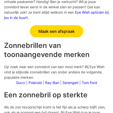
virtuele paskamer? Handig! Ben je verkocht? Wil je jouw
zonnebril liever eerst in de winkel zien en passen? Dat kan
natuurlijk ook! Je bent altijd welkom in een
Eye Wish opticien bij
jou in de buurt
.
Maak een afspraak
Zonnebrillen van
toonaangevende merken
Op zoek naar een zonnebril van een mooi merk? Bij Eye Wish
vind je stijlvolle zonnebrillen van onder andere de volgende,
populaire merken:
Gucci
|
Polaroid
|
Ray-Ban
|
Serengeti
|
Tom Ford
Een zonnebril op sterkte
Als de zon tevoorschijn komt is het fijn als je scherp blijft zien,
ook als je normaal een bril draagt. Bij Eye Wish kun je jouw