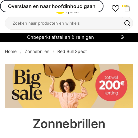
Overslaan en naar hoofdinhoud gaan
Favourit
Open menu
Shop
Zoeken
Zoek
Onbeperkt afstellen & reinigen
Garanti
Home
Zonnebrillen
Red Bull Spect
se menu
Zonnebrillen