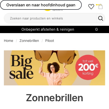
Overslaan en naar hoofdinhoud gaan
Favourit
Open menu
Shop
Zoeken
Zoek
Onbeperkt afstellen & reinigen
Garanti
Home
Zonnebrillen
Piloot
se menu
Zonnebrillen