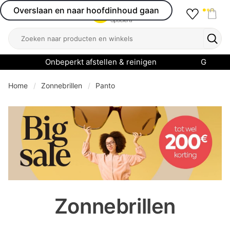
Overslaan en naar hoofdinhoud gaan
Favourit
Open menu
Shop
Zoeken
Zoek
Onbeperkt afstellen & reinigen
Garanti
Home
Zonnebrillen
Panto
se menu
Zonnebrillen