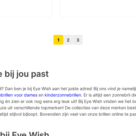
1
2
3
Volgende pagina knop
Vorige pagina knop
 bij jou past
 Dan ben je bij Eye Wish aan het juiste adres! Bij ons vind je nameli
brillen voor dames
en
kinderzonnebrillen
. Er is altijd een zonnebril d
én zien er ook nog eens erg leuk uit! Bij Eye Wish vinden we het bel
euze uit verschillende topmerken! De collecties van deze merken bes
tijd stijlvol bijloopt. Bovendien zijn veel van onze brillen online te pa
bij Eye Wish