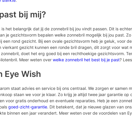
p sterkte
.
ast bij mij?
is het belangrijk dat jij de zonnebril bij jou vindt passen. Dit is echte
n je gezichtsvorm bepalen welke zonnebril mogelijk bij jou past. Zo
een rond gezicht. Bij een ovale gezichtsvorm heb je geluk, voor dez
vierkant gezicht kunnen een ronde bril dragen, dit zorgt voor wat 
 zonnebril, doet het erg goed bij een rechthoekige gezichtsvorm. Ten
ilotenbril. Meer weten over
welke zonnebril het best bij je past
? Lees
n Eye Wish
Daarom staat advies en service bij ons centraal. We zorgen er samen m
koop staan we voor je klaar. Zo krijg je altijd twee jaar garantie op
men voor gratis onderhoud en eventuele reparaties. Heb je een zonne
zoals
goed-zicht-garantie
. Dit betekent, dat je nieuwe glazen van ons 
erkte binnen een jaar verandert. Meer weten over de voordelen van E