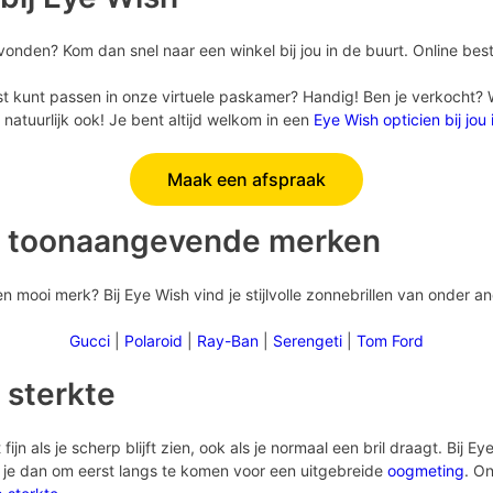
vonden? Kom dan snel naar een winkel bij jou in de buurt. Online best
st kunt passen in onze virtuele paskamer? Handig! Ben je verkocht? Wil
natuurlijk ook! Je bent altijd welkom in een
Eye Wish opticien bij jou
Maak een afspraak
n toonaangevende merken
 mooi merk? Bij Eye Wish vind je stijlvolle zonnebrillen van onder a
Gucci
|
Polaroid
|
Ray-Ban
|
Serengeti
|
Tom Ford
 sterkte
fijn als je scherp blijft zien, ook als je normaal een bril draagt. Bij 
n je dan om eerst langs te komen voor een uitgebreide
oogmeting
. On