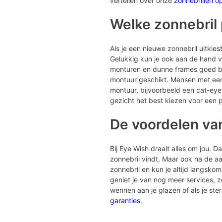
vertellen over onze
zonnebrillen o
Welke zonnebril p
Als je een nieuwe zonnebril uitkiest 
Gelukkig kun je ook aan de hand va
monturen en dunne frames goed bij 
montuur geschikt. Mensen met een 
montuur, bijvoorbeeld een cat-eye
gezicht het best kiezen voor een p
De voordelen va
Bij Eye Wish draait alles om jou. 
zonnebril vindt. Maar ook na de aan
zonnebril en kun je altijd langsko
geniet je van nog meer services, 
wennen aan je glazen of als je st
garanties
.