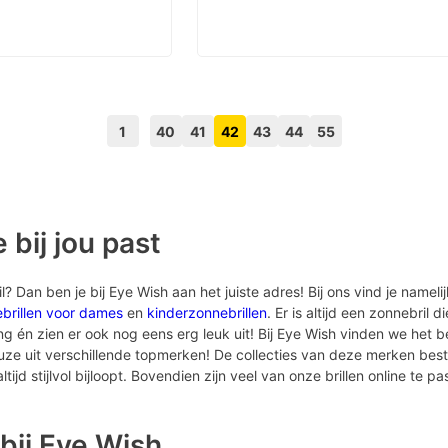
1
40
41
42
43
44
55
Volgende pagina knop
Vorige pagina knop
 bij jou past
 Dan ben je bij Eye Wish aan het juiste adres! Bij ons vind je nameli
brillen voor dames
en
kinderzonnebrillen
. Er is altijd een zonnebril d
én zien er ook nog eens erg leuk uit! Bij Eye Wish vinden we het bel
euze uit verschillende topmerken! De collecties van deze merken bes
tijd stijlvol bijloopt. Bovendien zijn veel van onze brillen online te pa
bij Eye Wish