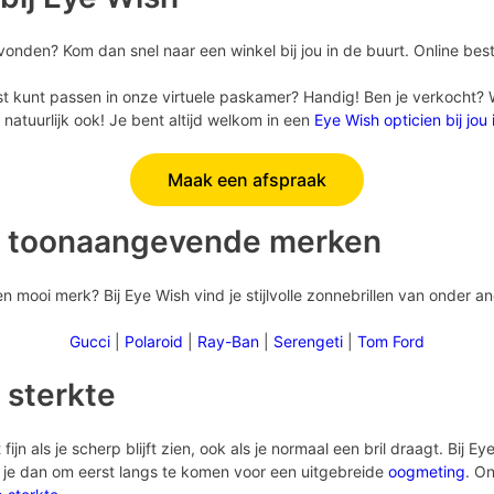
vonden? Kom dan snel naar een winkel bij jou in de buurt. Online best
st kunt passen in onze virtuele paskamer? Handig! Ben je verkocht? Wil
natuurlijk ook! Je bent altijd welkom in een
Eye Wish opticien bij jou
Maak een afspraak
n toonaangevende merken
 mooi merk? Bij Eye Wish vind je stijlvolle zonnebrillen van onder a
Gucci
|
Polaroid
|
Ray-Ban
|
Serengeti
|
Tom Ford
 sterkte
fijn als je scherp blijft zien, ook als je normaal een bril draagt. Bij 
n je dan om eerst langs te komen voor een uitgebreide
oogmeting
. On