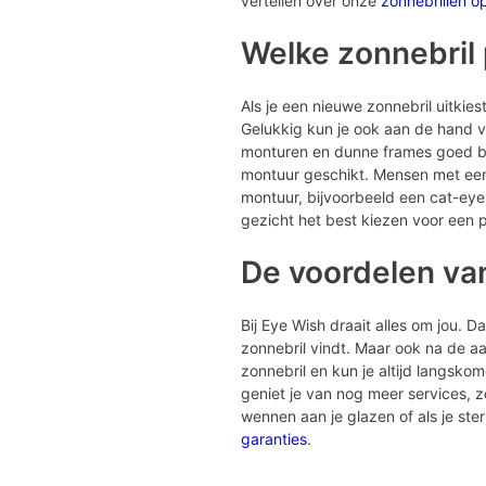
vertellen over onze
zonnebrillen o
Welke zonnebril p
Als je een nieuwe zonnebril uitkiest 
Gelukkig kun je ook aan de hand va
monturen en dunne frames goed bij 
montuur geschikt. Mensen met een 
montuur, bijvoorbeeld een cat-eye
gezicht het best kiezen voor een p
De voordelen va
Bij Eye Wish draait alles om jou. 
zonnebril vindt. Maar ook na de aan
zonnebril en kun je altijd langsko
geniet je van nog meer services, 
wennen aan je glazen of als je st
garanties
.