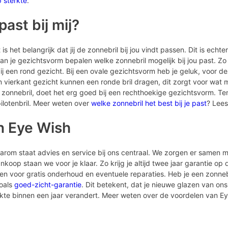
p sterkte
.
ast bij mij?
is het belangrijk dat jij de zonnebril bij jou vindt passen. Dit is echte
n je gezichtsvorm bepalen welke zonnebril mogelijk bij jou past. Zo
een rond gezicht. Bij een ovale gezichtsvorm heb je geluk, voor dez
vierkant gezicht kunnen een ronde bril dragen, dit zorgt voor wat 
 zonnebril, doet het erg goed bij een rechthoekige gezichtsvorm. Ten
ilotenbril. Meer weten over
welke zonnebril het best bij je past
? Lees
n Eye Wish
Daarom staat advies en service bij ons centraal. We zorgen er samen m
koop staan we voor je klaar. Zo krijg je altijd twee jaar garantie op
men voor gratis onderhoud en eventuele reparaties. Heb je een zonne
zoals
goed-zicht-garantie
. Dit betekent, dat je nieuwe glazen van ons 
erkte binnen een jaar verandert. Meer weten over de voordelen van E