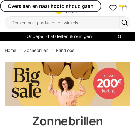
Overslaan en naar hoofdinhoud gaan
Favourit
Open menu
Shop
Zoeken
Zoek
Onbeperkt afstellen & reinigen
Garanti
Home
Zonnebrillen
Randloos
se menu
Zonnebrillen