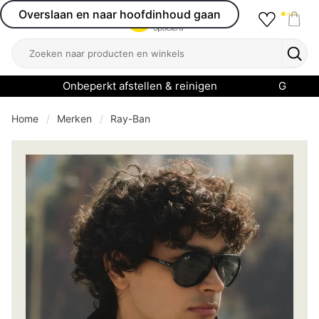
Overslaan en naar hoofdinhoud gaan
Favourit
Open menu
Shop
Zoeken
Zoek
Onbeperkt afstellen & reinigen
Garanti
Home
Merken
Ray-Ban