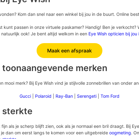
vonden? Kom dan snel naar een winkel bij jou in de buurt. Online best
st kunt passen in onze virtuele paskamer? Handig! Ben je verkocht? Wil
natuurlijk ook! Je bent altijd welkom in een
Eye Wish opticien bij jou
Maak een afspraak
n toonaangevende merken
 mooi merk? Bij Eye Wish vind je stijlvolle zonnebrillen van onder a
Gucci
|
Polaroid
|
Ray-Ban
|
Serengeti
|
Tom Ford
 sterkte
fijn als je scherp blijft zien, ook als je normaal een bril draagt. Bij 
n je dan om eerst langs te komen voor een uitgebreide
oogmeting
. On