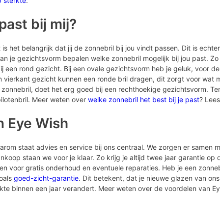
p sterkte
.
ast bij mij?
is het belangrijk dat jij de zonnebril bij jou vindt passen. Dit is echte
n je gezichtsvorm bepalen welke zonnebril mogelijk bij jou past. Zo
een rond gezicht. Bij een ovale gezichtsvorm heb je geluk, voor dez
vierkant gezicht kunnen een ronde bril dragen, dit zorgt voor wat 
 zonnebril, doet het erg goed bij een rechthoekige gezichtsvorm. Ten
ilotenbril. Meer weten over
welke zonnebril het best bij je past
? Lees
n Eye Wish
Daarom staat advies en service bij ons centraal. We zorgen er samen m
koop staan we voor je klaar. Zo krijg je altijd twee jaar garantie op
men voor gratis onderhoud en eventuele reparaties. Heb je een zonne
zoals
goed-zicht-garantie
. Dit betekent, dat je nieuwe glazen van ons 
erkte binnen een jaar verandert. Meer weten over de voordelen van E