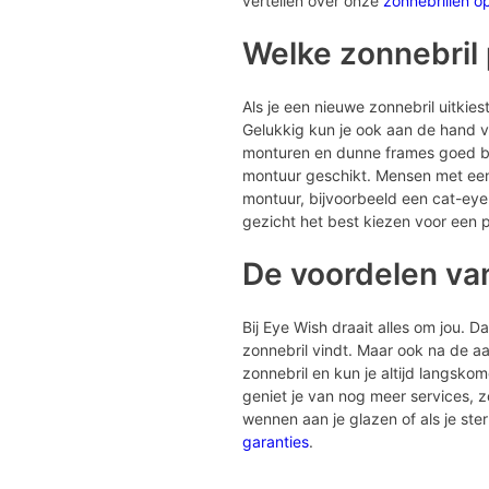
vertellen over onze
zonnebrillen o
Welke zonnebril p
Als je een nieuwe zonnebril uitkiest 
Gelukkig kun je ook aan de hand va
monturen en dunne frames goed bij 
montuur geschikt. Mensen met een 
montuur, bijvoorbeeld een cat-eye
gezicht het best kiezen voor een p
De voordelen va
Bij Eye Wish draait alles om jou. 
zonnebril vindt. Maar ook na de aan
zonnebril en kun je altijd langsko
geniet je van nog meer services, 
wennen aan je glazen of als je st
garanties
.