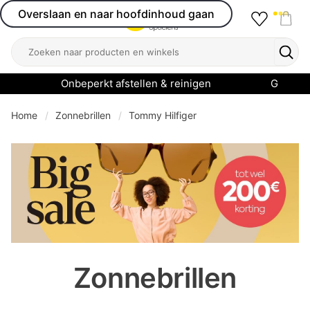
Overslaan en naar hoofdinhoud gaan
Favourit
Open menu
Shop
Zoeken
Zoek
Onbeperkt afstellen & reinigen
Garanti
Home
Zonnebrillen
Tommy Hilfiger
se menu
Zonnebrillen