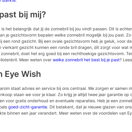
p sterkte
.
ast bij mij?
is het belangrijk dat jij de zonnebril bij jou vindt passen. Dit is echte
n je gezichtsvorm bepalen welke zonnebril mogelijk bij jou past. Zo
een rond gezicht. Bij een ovale gezichtsvorm heb je geluk, voor dez
vierkant gezicht kunnen een ronde bril dragen, dit zorgt voor wat 
 zonnebril, doet het erg goed bij een rechthoekige gezichtsvorm. Ten
ilotenbril. Meer weten over
welke zonnebril het best bij je past
? Lees
n Eye Wish
Daarom staat advies en service bij ons centraal. We zorgen er samen m
koop staan we voor je klaar. Zo krijg je altijd twee jaar garantie op
men voor gratis onderhoud en eventuele reparaties. Heb je een zonne
zoals
goed-zicht-garantie
. Dit betekent, dat je nieuwe glazen van ons 
erkte binnen een jaar verandert. Meer weten over de voordelen van E