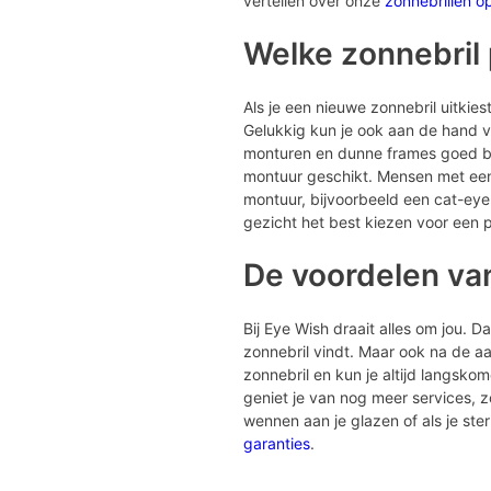
vertellen over onze
zonnebrillen o
Welke zonnebril p
Als je een nieuwe zonnebril uitkiest 
Gelukkig kun je ook aan de hand va
monturen en dunne frames goed bij 
montuur geschikt. Mensen met een 
montuur, bijvoorbeeld een cat-eye
gezicht het best kiezen voor een p
De voordelen va
Bij Eye Wish draait alles om jou. 
zonnebril vindt. Maar ook na de aan
zonnebril en kun je altijd langsko
geniet je van nog meer services, 
wennen aan je glazen of als je st
garanties
.