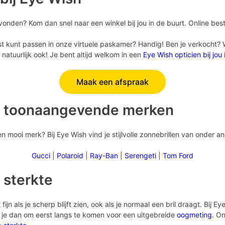
vonden? Kom dan snel naar een winkel bij jou in de buurt. Online best
st kunt passen in onze virtuele paskamer? Handig! Ben je verkocht? Wil
natuurlijk ook! Je bent altijd welkom in een
Eye Wish opticien bij jou
Maak een afspraak
n toonaangevende merken
 mooi merk? Bij Eye Wish vind je stijlvolle zonnebrillen van onder a
Gucci
|
Polaroid
|
Ray-Ban
|
Serengeti
|
Tom Ford
 sterkte
fijn als je scherp blijft zien, ook als je normaal een bril draagt. Bij 
n je dan om eerst langs te komen voor een uitgebreide
oogmeting
. On