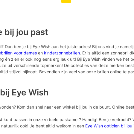
Volgende pagina knop
Vorige pagina knop
 bij jou past
 Dan ben je bij Eye Wish aan het juiste adres! Bij ons vind je nameli
brillen voor dames
en
kinderzonnebrillen
. Er is altijd een zonnebril d
én zien er ook nog eens erg leuk uit! Bij Eye Wish vinden we het bel
euze uit verschillende topmerken! De collecties van deze merken bes
tijd stijlvol bijloopt. Bovendien zijn veel van onze brillen online te pa
bij Eye Wish
vonden? Kom dan snel naar een winkel bij jou in de buurt. Online best
st kunt passen in onze virtuele paskamer? Handig! Ben je verkocht? Wil
natuurlijk ook! Je bent altijd welkom in een
Eye Wish opticien bij jou