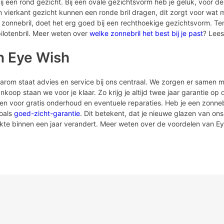
een rond gezicht. Bij een ovale gezichtsvorm heb je geluk, voor dez
vierkant gezicht kunnen een ronde bril dragen, dit zorgt voor wat 
 zonnebril, doet het erg goed bij een rechthoekige gezichtsvorm. Ten
ilotenbril. Meer weten over
welke zonnebril het best bij je past
? Lees
n Eye Wish
Daarom staat advies en service bij ons centraal. We zorgen er samen m
koop staan we voor je klaar. Zo krijg je altijd twee jaar garantie op
men voor gratis onderhoud en eventuele reparaties. Heb je een zonne
zoals
goed-zicht-garantie
. Dit betekent, dat je nieuwe glazen van ons 
erkte binnen een jaar verandert. Meer weten over de voordelen van E