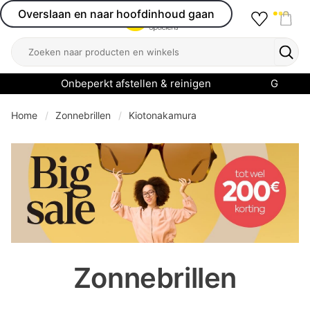
Overslaan en naar hoofdinhoud gaan
Favourit
Open menu
Shop
Zoeken
Zoek
Onbeperkt afstellen & reinigen
Garanti
Home
Zonnebrillen
Kiotonakamura
se menu
Zonnebrillen