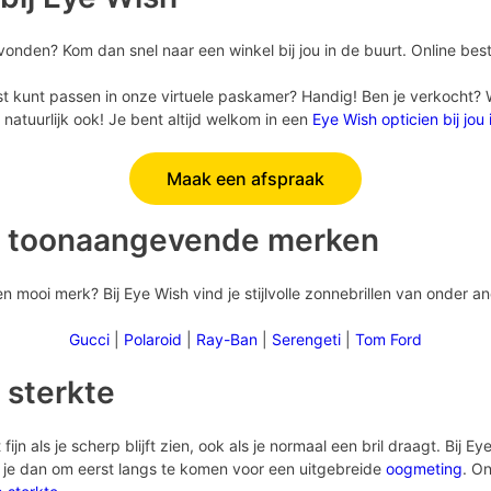
vonden? Kom dan snel naar een winkel bij jou in de buurt. Online best
st kunt passen in onze virtuele paskamer? Handig! Ben je verkocht? Wil
natuurlijk ook! Je bent altijd welkom in een
Eye Wish opticien bij jou
Maak een afspraak
n toonaangevende merken
 mooi merk? Bij Eye Wish vind je stijlvolle zonnebrillen van onder a
Gucci
|
Polaroid
|
Ray-Ban
|
Serengeti
|
Tom Ford
 sterkte
fijn als je scherp blijft zien, ook als je normaal een bril draagt. Bij 
n je dan om eerst langs te komen voor een uitgebreide
oogmeting
. On