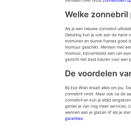
vertellen over onze
zonnebrillen o
Welke zonnebril p
Als je een nieuwe zonnebril uitkiest 
Gelukkig kun je ook aan de hand va
monturen en dunne frames goed bij 
montuur geschikt. Mensen met een 
montuur, bijvoorbeeld een cat-eye
gezicht het best kiezen voor een p
De voordelen va
Bij Eye Wish draait alles om jou. 
zonnebril vindt. Maar ook na de aan
zonnebril en kun je altijd langsko
geniet je van nog meer services, 
wennen aan je glazen of als je st
garanties
.