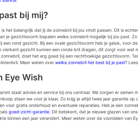
p sterkte
.
ast bij mij?
is het belangrijk dat jij de zonnebril bij jou vindt passen. Dit is echte
n je gezichtsvorm bepalen welke zonnebril mogelijk bij jou past. Zo
een rond gezicht. Bij een ovale gezichtsvorm heb je geluk, voor dez
vierkant gezicht kunnen een ronde bril dragen, dit zorgt voor wat 
 zonnebril, doet het erg goed bij een rechthoekige gezichtsvorm. Ten
ilotenbril. Meer weten over
welke zonnebril het best bij je past
? Lees
n Eye Wish
Daarom staat advies en service bij ons centraal. We zorgen er samen m
koop staan we voor je klaar. Zo krijg je altijd twee jaar garantie op
men voor gratis onderhoud en eventuele reparaties. Heb je een zonne
zoals
goed-zicht-garantie
. Dit betekent, dat je nieuwe glazen van ons 
erkte binnen een jaar verandert. Meer weten over de voordelen van E