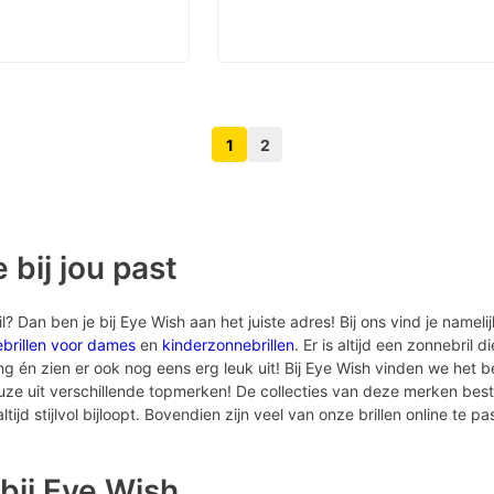
1
2
Volgende pagina knop
Vorige pagina knop
 bij jou past
 Dan ben je bij Eye Wish aan het juiste adres! Bij ons vind je nameli
brillen voor dames
en
kinderzonnebrillen
. Er is altijd een zonnebril d
én zien er ook nog eens erg leuk uit! Bij Eye Wish vinden we het bel
euze uit verschillende topmerken! De collecties van deze merken bes
tijd stijlvol bijloopt. Bovendien zijn veel van onze brillen online te pa
bij Eye Wish