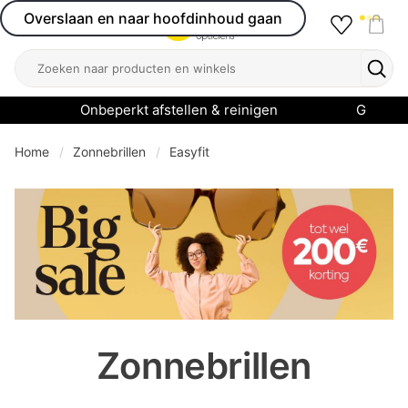
Overslaan en naar hoofdinhoud gaan
Favourit
Open menu
Shop
Zoeken
Zoek
Onbeperkt afstellen & reinigen
Garanti
Home
Zonnebrillen
Easyfit
se menu
Zonnebrillen