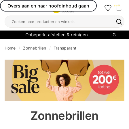
Overslaan en naar hoofdinhoud gaan
Favourit
Open menu
Shop
Zoeken
Zoek
Onbeperkt afstellen & reinigen
Garanti
Home
Zonnebrillen
Transparant
se menu
Zonnebrillen