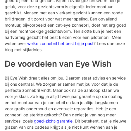
goed bij een rond gezicht. Bij een ovale gezichtsvorm heb je
geluk, voor deze gezichtsvorm is eigenlijk ieder montuur
geschikt. Mensen met een vierkant gezicht kunnen een ronde
bril dragen, dit zorgt voor wat meer speling. Een opvallend
montuur, bijvoorbeeld een cat-eye zonnebril, doet het erg goed
bij een rechthoekige gezichtsvorm. Ten slotte kun je met een
hartvormig gezicht het best kiezen voor een pilotenbril. Meer
weten over
welke zonnebril het best bij je past
? Lees dan onze
blog met stijladvies.
De voordelen van Eye Wish
Bij Eye Wish draait alles om jou. Daarom staat advies en service
bij ons centraal. We zorgen er samen met jou voor dat je de
perfecte zonnebril vindt. Maar ook na de aankoop staan we
voor je klaar. Zo krijg je altijd twee jaar garantie op de coating
en het montuur van je zonnebril en kun je altijd langskomen
voor gratis onderhoud en eventuele reparaties. Heb je een
zonnebril op sterkte gekocht? Dan geniet je van nog meer
services, zoals
goed-zicht-garantie
. Dit betekent, dat je nieuwe
glazen van ons cadeau krijgt als je niet kunt wennen aan je