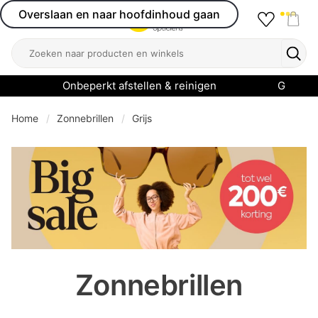
Overslaan en naar hoofdinhoud gaan
Favourit
Open menu
Shop
Zoeken
Zoek
Onbeperkt afstellen & reinigen
Garanti
Home
Zonnebrillen
Grijs
se menu
Zonnebrillen