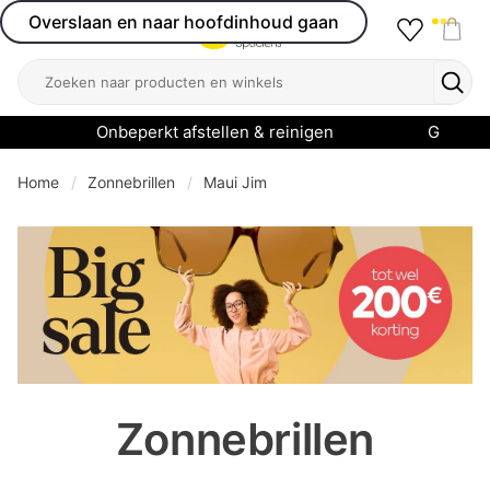
Overslaan en naar hoofdinhoud gaan
Favourit
Open menu
Shop
Zoeken
Zoek
Onbeperkt afstellen & reinigen
Garanti
Home
Zonnebrillen
Maui Jim
se menu
Zonnebrillen