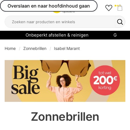
Overslaan en naar hoofdinhoud gaan
Favourit
Open menu
Shop
Zoeken
Zoek
Onbeperkt afstellen & reinigen
Garanti
Home
Zonnebrillen
Isabel Marant
se menu
Zonnebrillen