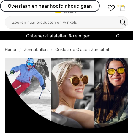
Overslaan en naar hoofdinhoud gaan
Favourit
Open menu
Shop
Zoeken
Zoek
Onbeperkt afstellen & reinigen
Garanti
Home
Zonnebrillen
Gekleurde Glazen Zonnebril