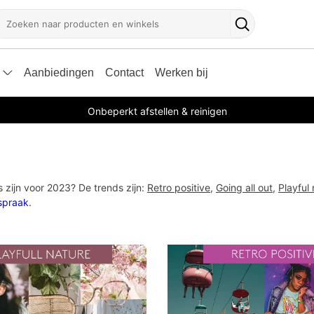
oeken
Zoekknop
Aanbiedingen
Contact
Werken bij
Onbeperkt afstellen & reinigen
s zijn voor 2023? De trends zijn:
Retro positive
,
Going all out
,
Playful
spraak
.