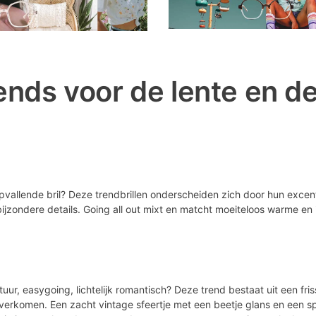
rends voor de lente en d
allende bril? Deze trendbrillen onderscheiden zich door hun excentri
ijzondere details. Going all out mixt en matcht moeiteloos warme en 
tuur, easygoing, lichtelijk romantisch? Deze trend bestaat uit een fri
 overkomen. Een zacht vintage sfeertje met een beetje glans en een s