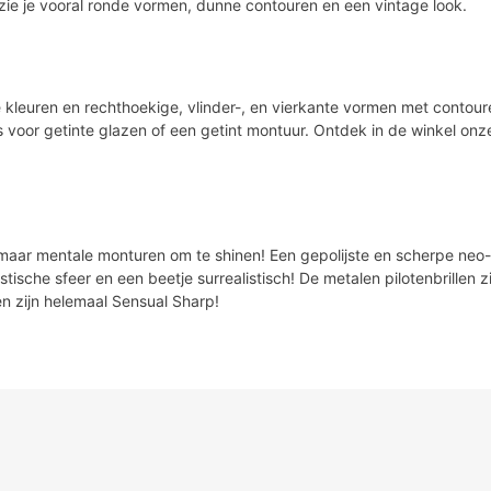
e zie je vooral ronde vormen, dunne contouren en een vintage look.
kleuren en rechthoekige, vlinder-, en vierkante vormen met contour
s voor getinte glazen of een getint montuur. Ontdek in de winkel onze 
n maar mentale monturen om te shinen! Een gepolijste en scherpe neo
istische sfeer en een beetje surrealistisch! De metalen pilotenbrillen 
n zijn helemaal Sensual Sharp!