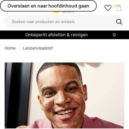
Overslaan en naar hoofdinhoud gaan
Favourit
Open menu
Shop
Zoeken
Zoek
Onbeperkt afstellen & reinigen
Garanti
Home
Lenzenvloeistof
se menu