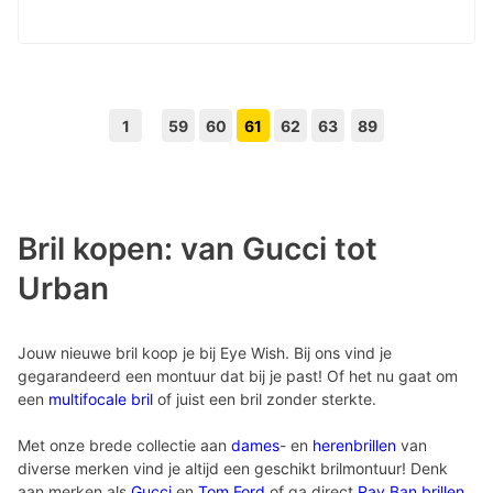
1
59
60
61
62
63
89
Volgende pagina knop
Vorige pagina knop
Bril kopen: van Gucci tot
Urban
Jouw nieuwe bril koop je bij Eye Wish. Bij ons vind je
gegarandeerd een montuur dat bij je past! Of het nu gaat om
een
multifocale bril
of juist een bril zonder sterkte.
Met onze brede collectie aan
dames
- en
herenbrillen
van
diverse merken vind je altijd een geschikt brilmontuur! Denk
aan merken als
Gucci
en
Tom Ford
of ga direct
Ray Ban brillen
.