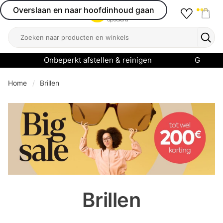
Overslaan en naar hoofdinhoud gaan
Favourit
Open menu
Shop
Zoeken
Zoek
Onbeperkt afstellen & reinigen
Garanti
Home
Brillen
se menu
Brillen