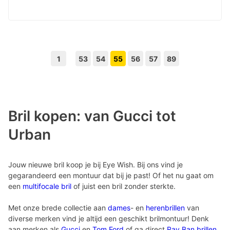
1
53
54
55
56
57
89
Volgende pagina knop
Vorige pagina knop
Bril kopen: van Gucci tot
Urban
Jouw nieuwe bril koop je bij Eye Wish. Bij ons vind je
gegarandeerd een montuur dat bij je past! Of het nu gaat om
een
multifocale bril
of juist een bril zonder sterkte.
Met onze brede collectie aan
dames
- en
herenbrillen
van
diverse merken vind je altijd een geschikt brilmontuur! Denk
aan merken als
Gucci
en
Tom Ford
of ga direct
Ray Ban brillen
.