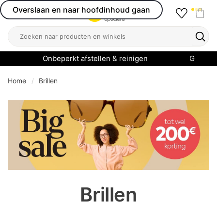
Overslaan en naar hoofdinhoud gaan
Favourit
Open menu
Shop
Zoeken
Zoek
Onbeperkt afstellen & reinigen
Garanti
Home
Brillen
se menu
Brillen