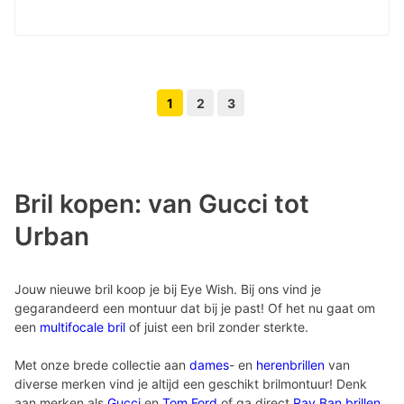
1
2
3
Volgende pagina knop
Vorige pagina knop
Bril kopen: van Gucci tot
Urban
Jouw nieuwe bril koop je bij Eye Wish. Bij ons vind je
gegarandeerd een montuur dat bij je past! Of het nu gaat om
een
multifocale bril
of juist een bril zonder sterkte.
Met onze brede collectie aan
dames
- en
herenbrillen
van
diverse merken vind je altijd een geschikt brilmontuur! Denk
aan merken als
Gucci
en
Tom Ford
of ga direct
Ray Ban brillen
.