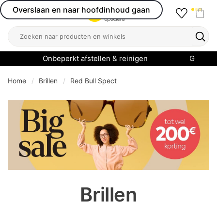
Overslaan en naar hoofdinhoud gaan
Favourit
Open menu
Shop
Zoeken
Zoek
Onbeperkt afstellen & reinigen
Garanti
Home
Brillen
Red Bull Spect
se menu
Brillen