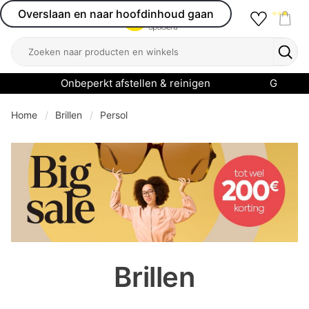
Overslaan en naar hoofdinhoud gaan
Favourit
Open menu
Shop
Zoeken
Zoek
Onbeperkt afstellen & reinigen
Garanti
Home
Brillen
Persol
se menu
Brillen