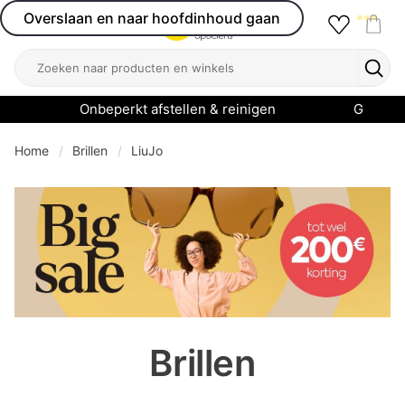
Overslaan en naar hoofdinhoud gaan
Favourit
Open menu
Shop
Zoeken
Zoek
Onbeperkt afstellen & reinigen
Garanti
Home
Brillen
LiuJo
se menu
Brillen