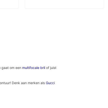
nu gaat om een
multifocale bril
of juist
lmontuur! Denk aan merken als
Gucci