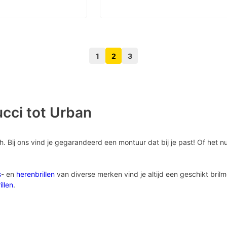
1
2
3
Volgende pagina knop
Vorige pagina knop
ucci tot Urban
sh. Bij ons vind je gegarandeerd een montuur dat bij je past! Of het 
s
- en
herenbrillen
van diverse merken vind je altijd een geschikt bri
illen
.