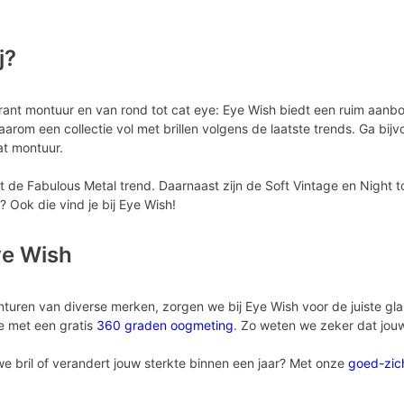
j?
rant montuur en van rond tot cat eye: Eye Wish biedt een ruim aanb
arom een collectie vol met brillen volgens de laatste trends. Ga bij
at montuur.
de Fabulous Metal trend. Daarnaast zijn de Soft Vintage en Night to
l? Ook die vind je bij Eye Wish!
ye Wish
onturen van diverse merken, zorgen we bij Eye Wish voor de juiste 
we met een gratis
360 graden oogmeting
. Zo weten we zeker dat jou
we bril of verandert jouw sterkte binnen een jaar? Met onze
goed-zic