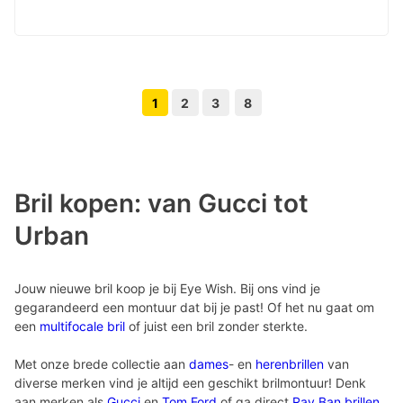
1
2
3
8
Volgende pagina knop
Vorige pagina knop
Bril kopen: van Gucci tot
Urban
Jouw nieuwe bril koop je bij Eye Wish. Bij ons vind je
gegarandeerd een montuur dat bij je past! Of het nu gaat om
een
multifocale bril
of juist een bril zonder sterkte.
Met onze brede collectie aan
dames
- en
herenbrillen
van
diverse merken vind je altijd een geschikt brilmontuur! Denk
aan merken als
Gucci
en
Tom Ford
of ga direct
Ray Ban brillen
.