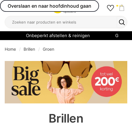
Overslaan en naar hoofdinhoud gaan
Favourit
Open menu
Shop
Zoeken
Zoek
Onbeperkt afstellen & reinigen
Garanti
Home
Brillen
Groen
se menu
Brillen