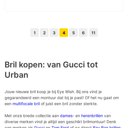
1
2
3
4
5
6
11
Volgende pagina knop
Vorige pagina knop
Bril kopen: van Gucci tot
Urban
Jouw nieuwe bril koop je bij Eye Wish. Bij ons vind je
gegarandeerd een montuur dat bij je past! Of het nu gaat om
een
multifocale bril
of juist een bril zonder sterkte.
Met onze brede collectie aan
dames
- en
herenbrillen
van
diverse merken vind je altijd een geschikt brilmontuur! Denk
aan merken als
Gucci
en
Tom Ford
of ga direct
Ray Ban brillen
.