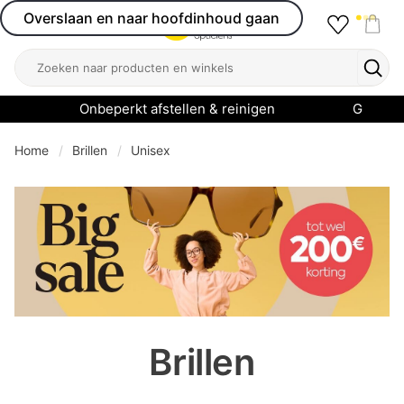
Overslaan en naar hoofdinhoud gaan
Favourit
Open menu
Shop
Zoeken
Zoek
Onbeperkt afstellen & reinigen
Garanti
Home
Brillen
Unisex
se menu
Brillen